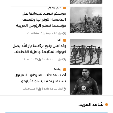
عربي ودولي
موسكو تصعد هجماتها على
العاصمة الأوكرانية وتقصف
مؤسسة تصنع الرؤوس الحربية
قبل 46 دقيقة
7 مشاهدات
أمن
وفد أمني رفيع برئاسة يار الله يصل
كركوك لمتابعة جاهزية القطعات
قبل ساعة واحدة
10 مشاهدات
رياضة
أحدث مفاجآت الميركاتو.. ليفربول
يستعير نجم برشلونة أراوخو
قبل ساعة واحدة
8 مشاهدات
شاهد المزيد..