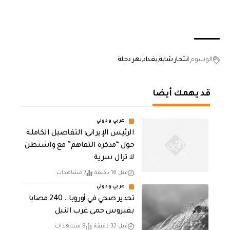
الوسوم
انتحار شابة
بغداد
نهر دجلة
قد يهمك أيضا
عربي ودولي
الرئيس الإيراني: التفاصيل الكاملة
حول “مذكرة التفاهم” مع واشنطن
لا تزال سرية
قبل 16 دقيقة
7 مشاهدات
عربي ودولي
تحذير صحي في أوروبا.. 240 مصابا
بفيروس حمى غرب النيل
قبل 32 دقيقة
9 مشاهدات