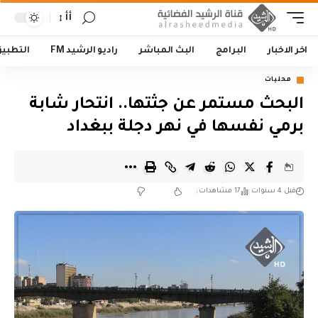
أأ
اخر الاخبار
البرامج
البث المباشر
راديو الرشيد FM
التطبي
محليات
البحث مستمر عن جثتها.. انتحار شابة
برمي نفسها في نهر دجلة ببغداد
قبل 4 سنوات
17 مشاهدات