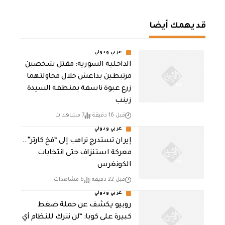
قد يهمك أيضا
عربي ودولي
الداخلية السورية: مقتل شخصين
مرتبطين بداعش خلال محاولتهما
زرع عبوة ناسفة بمنطقة السيدة
زينب
قبل 16 دقيقة
7 مشاهدات
عربي ودولي
إيران تستدرج ترامب إلى “فخ كارتر”..
معركة استنزاف حتى انتخابات
الكونغرس
قبل 22 دقيقة
6 مشاهدات
عربي ودولي
روبيو يكشف عن حملة ضغط
كبيرة على كوبا: “لن نترك للنظام أي