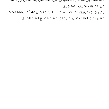
كما لفتت إلى أنه تم إلقاء القبض على شخصين يشتبه في تورطهما
في عمليات تهريب المهاجرين.
وفي يونيو/ حزيران، أعلنت السلطات التركية ترحيل 42 ألفا و666 مهاجرا
ممن دخلوا البلاد بطرق غير قانونية منذ مطلع العام الجاري.