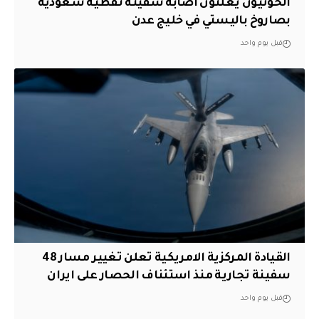
الحوثيون يعلنون اصابة سفينة نفطية سعودية
بصاروخ باليستي في خليج عدن
قبل يوم واحد
القيادة المركزية الامريكية تعلن تغيير مسار 48
سفينة تجارية منذ استئناف الحصار على ايران
قبل يوم واحد