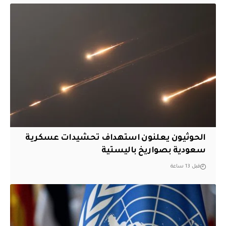
الحوثيون يعلنون استهداف تحشيدات عسكرية
سعودية بصواريخ باليستية
قبل 13 ساعة