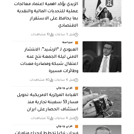
الزيدي يؤكد اهمية اعتماد معالجات
عملية للتحديات المالية والنقدية
بما يحافظ على الاستقرار
الاقتصادي
قبل 3 ساعات
10 مشاهدات
سياسة
العبودي لـ “الرشيد”: الانتشار
الامني ليلة الجمعة نتج عنه
اعتقال شبكة ومصادرة معدات
وطائرات مسيرة
قبل 4 ساعات
40 مشاهدات
عربي ودولي
القيادة المركزية الامريكية: تحويل
مسار 53 سفينة تجارية منذ
استئناف الحصار على ايران
قبل 4 ساعات
12 مشاهدات
عربي ودولي
فيدان: تركيا تخطط لإجراء مناورات