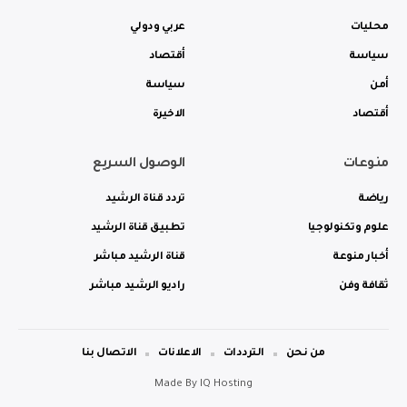
محليات
عربي ودولي
سياسة
أقتصاد
أمن
سياسة
أقتصاد
الاخيرة
منوعات
الوصول السريع
رياضة
تردد قناة الرشيد
علوم وتكنولوجيا
تطبيق قناة الرشيد
أخبار منوعة
قناة الرشيد مباشر
ثقافة وفن
راديو الرشيد مباشر
من نحن
الترددات
الاعلانات
الاتصال بنا
Made By
IQ Hosting