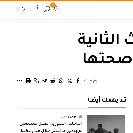
9
أأ
الثانية
 صحتها
شارك
قد يهمك أيضا
عربي ودولي
الداخلية السورية: مقتل شخصين
مرتبطين بداعش خلال محاولتهما