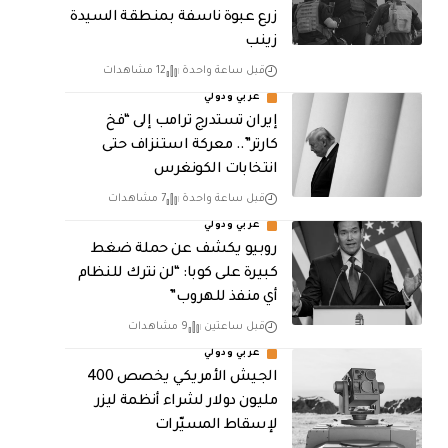
زرع عبوة ناسفة بمنطقة السيدة
زينب
قبل ساعة واحدة
12 مشاهدات
عربي ودولي
إيران تستدرج ترامب إلى “فخ
كارتر”.. معركة استنزاف حتى
انتخابات الكونغرس
قبل ساعة واحدة
7 مشاهدات
عربي ودولي
روبيو يكشف عن حملة ضغط
كبيرة على كوبا: “لن نترك للنظام
أي منفذ للهروب”
قبل ساعتين
9 مشاهدات
عربي ودولي
الجيش الأمريكي يخصص 400
مليون دولار لشراء أنظمة ليزر
لإسقاط المسيّرات