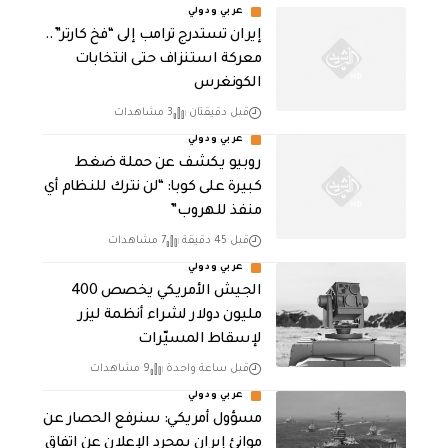
عربي ودولي
إيران تستدرج ترامب إلى “فخ كارتر”..
معركة استنزاف حتى انتخابات
الكونغرس
قبل دقيقتان
3 مشاهدات
عربي ودولي
روبيو يكشف عن حملة ضغط
كبيرة على كوبا: “لن نترك للنظام أي
منفذ للهروب”
قبل 45 دقيقة
7 مشاهدات
عربي ودولي
الجيش الأمريكي يخصص 400
مليون دولار لشراء أنظمة ليزر
لإسقاط المسيّرات
قبل ساعة واحدة
9 مشاهدات
عربي ودولي
مسؤول أمريكي: سنرفع الحصار عن
موانئ إيران بمجرد الإعلان عن اتفاق