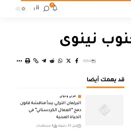
9
أأ
نوب نينوى
شارك
قد يهمك أيضا
عربي ودولي
البرلمان التركي يبدأ مناقشة قانون
دمج “العمال الكردستاني” في
الحياة المدنية
قبل 23 دقيقة
4 مشاهدات