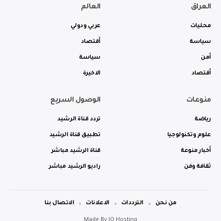
العراق
العالم
محليات
عربي ودولي
سياسة
أقتصاد
أمن
سياسة
أقتصاد
الاخيرة
منوعات
الوصول السريع
رياضة
تردد قناة الرشيد
علوم وتكنولوجيا
تطبيق قناة الرشيد
أخبار منوعة
قناة الرشيد مباشر
ثقافة وفن
راديو الرشيد مباشر
من نحن
الترددات
الاعلانات
الاتصال بنا
Made By
IQ Hosting