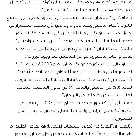
تم انتخابهم لأجله وهي مصلحة الشعب لا ان يكونوا سبباً في تعطيل
مصالحه وتهديد سلامته وسلامة الشعب بالكامل”.
واضافت ان “استقرار العملية السياسية في العراق يفرض على الجميع
الالتزام بأحكام الدستور وعدم تجاوزه ولا يجوز لأي سلطة الاستمرار في
تجاوز المدد الدستورية الى ما لا نهاية لأن في ذلك مخالفة للدستور
وهدم للعملية السياسية بالكامل وتهديداً لأمن البلد والمواطنين”.
وتابعت المحكمة ان “الجزاء الذي يفرض على مجلس النواب لعدم
قيامه بواجباته الدستورية هو حل المجلس عند وجود مبرراته”.
وأشارت الى ان “دستور جمهورية العراق لعام 2005 قد رسم الآلية
الدستورية لحل مجلس النواب وفقاً لأحكام المادة (64/ اولاً) منه”.
وأوضحت ان “اختصاصات المحكمة الاتحادية العليا محددة بموجب
المادة (93) من الدستور والمادة (4) من قانون المحكمة الاتحادية
العليا وليست من ضمنها حل البرلمان”.
ولفتت الى، أن “دستور جمهورية العراق لعام 2005 لم يغفل عن
تنظيم أحكام حل البرلمان ولذلك فلا مجال لتطبيق نظرية الاغفال
الدستوري”.
وتابعت، أن”الغاية من تكوين السلطات الاتحادية هو لغرض تطبيق ما
جاء به الدستور وفقاً لصلاحيات كل سلطة من أجل ضمان المبادئ