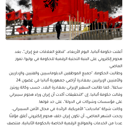
أعلنت حكومة ألبانيا، اليوم الأربعاء، "قطع العلاقات مع إيران"، بعد
هجوم إلكتروني على البنية التحتية الرقمية للحكومة في يوليو/ تموز
الماضي.
وطالبت الحكومة، "جميع الموظفين الدبلوماسيين والفنيين والإداريين
والأمنيين الإيرانيين بمغادرة أراضي جمهورية ألبانيا في غضون 24
ساعة‌‌"، كما طالبت السفير الإيراني بمغادرة البلاد، حسب وكالة رويترز.
وقالت حكومة ألبانيا، إن "التحقيقات أكدت أن إيران وراء هجوم سيبراني
على مؤسسات وشركات في الدولة"، على حد قولها.
وكانت شركة "مانديانت" الأمريكية، الرائدة في مجال الأمن السيبراني،
رجحت الشهر الماضي، أن تكون إيران خلف هجوم إلكتروني أغلق مؤقتًا
عددا من الخدمات والمواقع الرقمية الخاصة بالحكومة الألبانية، منتصف