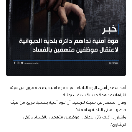
أفاد مصدر أمني، اليوم الثلاثاء، بقيام قوة امنية بصحبة فريق من هيئة
النزاهة بمداهمة مديرية بلدية الديوانية.
وقال المصدر في حديث للرشيد، أن"قوة أمنية بصحبة فريق من هيئة
حاصرت مبنى البلدية وداهمته".
وأشار إلى"ذلك يأتي لاعتقال موظفين متهمين بالفساد وتلقي
الرشاوى".