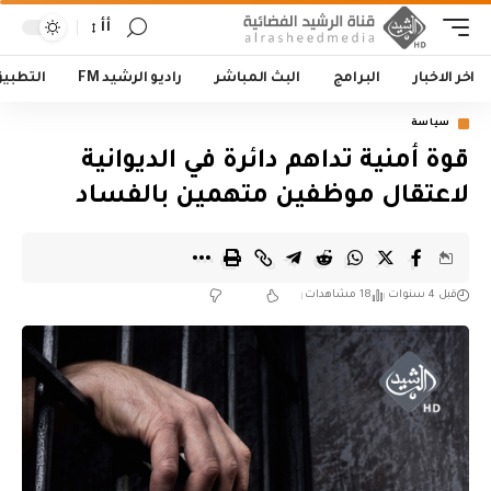
أأ
اخر الاخبار
البرامج
البث المباشر
راديو الرشيد FM
التطبي
سياسة
قوة أمنية تداهم دائرة في الديوانية
لاعتقال موظفين متهمين بالفساد
قبل 4 سنوات
18 مشاهدات