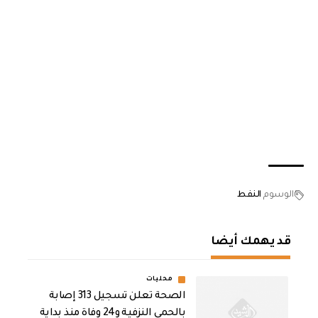
الوسوم
النفط
قد يهمك أيضا
محليات
الصحة تعلن تسجيل 313 إصابة
بالحمى النزفية و24 وفاة منذ بداية