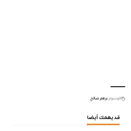
الوسوم
برهم صالح
قد يهمك أيضا