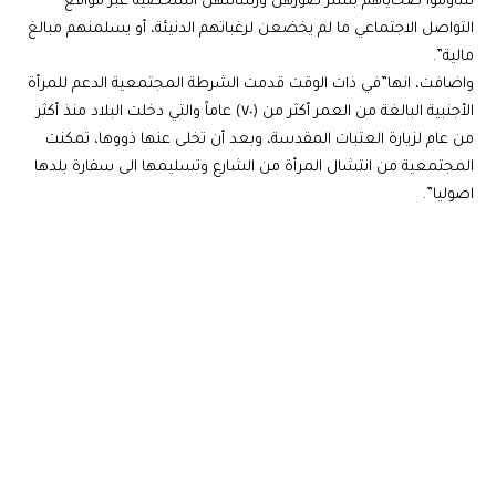
ساوموا ضحاياهم بنشر صورهن ورسائلهن الشخصية عبر مواقع
التواصل الاجتماعي ما لم يخضعن لرغباتهم الدنيئة، أو يسلمنهم مبالغ
مالية”.
واضافت، انها”في ذات الوقت قدمت الشرطة المجتمعية الدعم للمرأة
الأجنبية البالغة من العمر أكثر من (٧٠) عاماً والتي دخلت البلاد منذ أكثر
من عام لزيارة العتبات المقدسة، وبعد أن تخلى عنها ذووها، تمكنت
المجتمعية من انتشال المرأة من الشارع وتسليمها الى سفارة بلدها
اصوليا”.