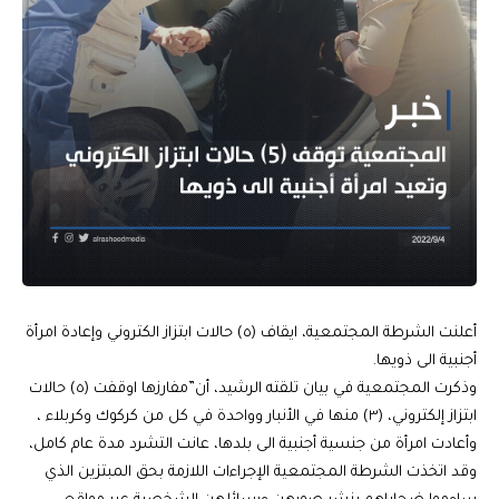
أعلنت الشرطة المجتمعية، ايقاف (٥) حالات ابتزاز الكتروني وإعادة امرأة
أجنبية الى ذويها.
وذكرت المجتمعية في بيان تلقته الرشيد، أن”مفارزها اوقفت (٥) حالات
ابتزاز إلكتروني، (٣) منها في الأنبار وواحدة في كل من كركوك وكربلاء ،
وأعادت امرأة من جنسية أجنبية الى بلدها، عانت التشرد مدة عام كامل،
وقد اتخذت الشرطة المجتمعية الإجراءات اللازمة بحق المبتزين الذي