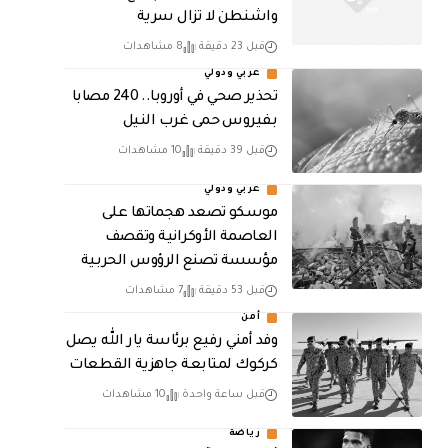
واشنطن لا تزال سرية
قبل 23 دقيقة
8 مشاهدات
عربي ودولي
تحذير صحي في أوروبا.. 240 مصابا
بفيروس حمى غرب النيل
قبل 39 دقيقة
10 مشاهدات
عربي ودولي
موسكو تصعد هجماتها على
العاصمة الأوكرانية وتقصف
مؤسسة تصنع الرؤوس الحربية
قبل 53 دقيقة
7 مشاهدات
أمن
وفد أمني رفيع برئاسة يار الله يصل
كركوك لمتابعة جاهزية القطعات
قبل ساعة واحدة
10 مشاهدات
رياضة