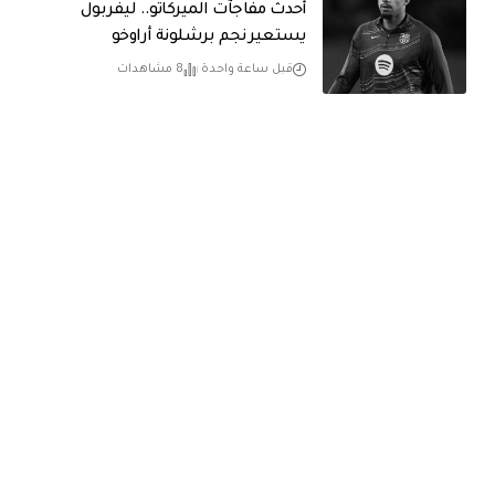
أحدث مفاجآت الميركاتو.. ليفربول
يستعير نجم برشلونة أراوخو
قبل ساعة واحدة
8 مشاهدات