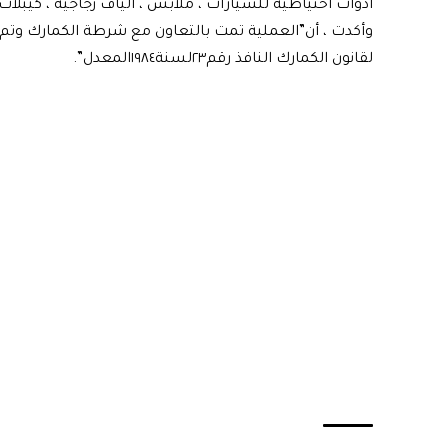
أدوات احتياطية للسيارات ، ملابس ، الياف زجاجية ، كيبلات 
وأكدت ، أن”العملية تمت بالتعاون مع شرطة الكمارك وتم اتخ
لقانون الكمارك النافذ رقم٢٣لسنة١٩٨٤المعدل”.