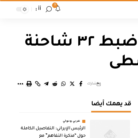
9
أأ
بمتابعة من مدير عام هيئة الكمارك.. ضبط ٣٢ شاحنة
سطى
شارك
قد يهمك أيضا
عربي ودولي
الرئيس الإيراني: التفاصيل الكاملة
حول “مذكرة التفاهم” مع