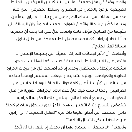
والمعروضة في مقرِّ جمعية الفنانين التشكيليين العراقيين – المناظر
الطبيعية الزاخرة بالجمال في الـــعـــراق. وسلّط المعرض، الذي ضمّ
عدد من الفنانات من النساء، الضوء على تنوع بيئة الـــعـــراق، بدءاً من
وديانهِ الخضّراءَ شمالاً وانتهاءً بأهوارهِ المعشبة جنوباً. وانّ الرسالة التي
تلقّيتها من الفنانين هؤلاء كانت واضحة تدلُّ على اننا يجب أن نتصرف
حالاً لاتخاذ إجراءات بُغية حماية جمال الطبيعة هذا من خلال تناول
مسألة تغيّر المناخ”.
وأضافت، أن”تأثير انبعاثات الغازات الدفيئة التي يسببها الإنسان لا
يقتصر على تغيير المناظر الطبيعية فحسب، كما أنها ليست مجرد
مشكلة مرتبطة بالمستقبل وحده. إذّ قد أصبحت كلّ من درجات الحرارة
الحارقة والعواصف الرملية الشديدة والجفاف المستمر اوضاعاً سائدة
من شأنها ان تؤثّر سلباً على كافةِ جوانب الحياة اليومية للملايين من
العراقيين. ومما لا شك فيه، فانّ عدم اتخاذ الإجراءات الفورية من قبل
الحكومات في جميع أنحاء العالم – بما في ذلك الحكومة العراقية –
سَيُفضي لتسارعِ وتيرة التغييرات هذه، الأمرُ الذي سيحوّل مناطق كاملة
داخل المنطقة التي أُطلق عليها ذات مرة “الهلال الخصيب”، الى اراضٍ
غير صالحة للسكن للأجيال القادمة”.
وتابعت”: “لا يسعنا ان نسمح لهذا أن يحدث. إذّ ينبغي لنا أن نتّخذ