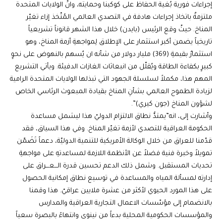
إجراءات فورية بُغية الحفاظ على كوكبنا وحمايته، وانّ الولايات المتحدة
ملتزمةٌ باتخاذ إجراءات هادفة في التصدي العالمي المُتّخذ إزاء تغيّر
المناخ. حيثّ وقع الرئيس (بايدن) خلال هذا الشهر قانوناً تشريعياً
تاريخياً يضمن أكبر استثمار على الإطلاق لِمواجهةِ أزمة المناخ، وهو
استثمارٌ بقيمةِ (369) مليار دولار من شأنه ان يُسهم بالنهوض على نحوٍ
كبيرٍ بكفاءة الطاقة ويُقلّل من انبعاثات الغازات الدفيئة. ويأتي التشريع
المهم هذا، مكملاً لسلسلة الجهود التي تبذلها الولايات المتحدة الرامية
لزيادة الطموح العالمي بشأنِ المناخ بقيادة المبعوث الرئاسي الخاص
لشؤون المناخ (جون كيري)”.
وأشارت إلى، انه”يمتدُّ نطاق الالتزام الدوليّ هذا ليشمل مساعدة
الحكومة العراقية للتصدي لأزمة تغيّر المناخ. وفي هذا السياق، فقد
قدّمنا للعراق من خلال الوكالة الأمريكية للتنمية الدوليّة، دعماً تَضَمّن
تمويلاً وخبرة فنية فضلاً عن الأنظمة اللازمة لمساعدتهِ على مواجهةِ
تحديات المستقبل. وشمل ذلك الدعم تحسين قدرة الـــعـــراق على
إدارته لمسألة المياه والمساعدة في توسيع نطاق إمكانية الحصول
على هذا المورد الحيوي لأكثر من عشرة ملايين عراقيّ. هذا وقمنا
بالانضمام إلى مؤسّسات الاعمال التجارية العراقية والمدارس
والمؤسسات الحكومية المحلية بدءاً من نينوى وانتهاءً بالبصرة سعياً