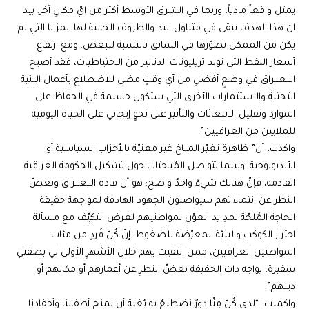
يمثل واقعاً مادياً، وربما في الشرق الأوسط أكثر من ايّ مكانٍ آخر. بيد
ان هذا الهدف يبقى في متناول اليد والظروف الحالية لها المزايا التي لم
يكن من الممكن تصوّرها في السابق بالنسبة للبعض. ومع ارتفاع
أسعار النفط التي تولد تريليونات الدنانير من الاحتياطيات، فقد أصبح
الـــعـــراق في وضعٍ أفضلٍ من أي وقتٍ مضى للاضطلاع بأعمال البنية
التحتية والاستثمارات الأخرى التي ستكون حاسمة في الحفاظ على
الموارد وتقليل الانبعاثات والتأثير على نحوٍ إيجابي على الحياة اليومية
للملايين من العراقيين”.
واكدت، أن” ظاهرة تغيّر المناخ غير معنيّة بالأحزاب السياسية أو
الأيديولوجية. وبينما تتواصل المُباحثات حول تشكيل الحكومة العراقية
القادمة، فإنّ هنالك شيءٌ واحدٌ واضح: هو أن قادة الـــعـــراق وبغضّ
النظر عن انتماءاتهم سيواصلون الجهود الهادفة لمواجهة حقيقة
الحاجة المُلحّة لمدِ يد العوّن لمواطنيهم لغرض التكيّف مع مسألة
احترار الكوكب والبيئة المعرّضة للضغوط. إنّ كُلّ فَردٍ من مئات
المواطنين العراقيين، ممن التقيت بهم خلال الأشهرِ الأولى لي بصفتي
سفيرة، يواجه ذات الحقيقة بغضّ النظرِ عن أعمارهم أو مكانهم أو
دينهم”.
واكملت: “لدى كُلّ مِنّا دورٌ نضطلعُ به بُغية أن نمنح أطفالنا وأحفادنا