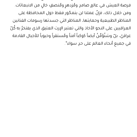
فرصة العيش في عالمٍ صامدٍ ومُزدهرٍ ومُنصفٍ خالٍ من الانبعاثات.
ومن خلال ذلك، فإنّ عملنا لن يتمحّور فقط حول المحافظة على
المناظر الطبيعية وحمايتها، المناظر التي جسدتها رسومات الفنانين
العراقيين على النحو الأخاذ والتي تعتبر الإرث العتيق الذي يفتخرُ به كُلّ
عراقيّ، بلّ وسَنُؤمِّنُ أيضاً كوكباً آمناً ومُستقراً وحيوياً للأجيال القادمة
في جميع أنحاء العالم على حدٍ سواء”.