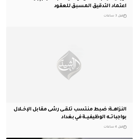
اعتماد التدقيق المسبق للعقود
قبل 3 ساعات
النزاهــة: ضبط منتسب تلقــى رشى مقابل الإخــلال
بواجباتــه الوظيفيــة في بغداد
قبل 4 ساعات