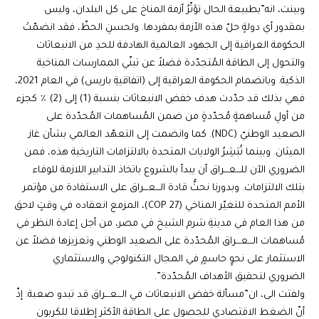
وبينت، انه”بطبيعة الحال تؤثّرُ أزمة المناخ على كل البلدان، وليس
بمقدور أي دولةٍ حلّ هذه الأزمة بمفردها. ولحسنِ الحظّ، فقد انضمّتْ
الحكومة العراقية إلى الجهود العالمية الهادفة للحدِ من الانبعاثات
والتحول إلى الطاقة المُتجدّدة فضلاً عن تبنّي الممارسات المناخية
الذكية. وبانضمام الحكومة العراقية إلى (اتفاقيةِ باريس) في العام 2021،
فهي بذلك قد حدّدت هدف خفض الانبعاثات بنسبة (1) إلى (2) ٪ كجزء
من أولِ مُساهمةٍ مُحدّدةٍ من ضمن المُساهمات المُحدّدة على
الصعيد الوطنيّ (NDC). كما وانضمت إلى التعهّد العالمي بشأن غاز
الميثان. وبينما تُبَشِرُ الولايات المتحدة بالالتزامات التاريخية هذه، فمن
الضروري الآن للـــعـــراق أن يبدأ بالشروع باتخاذ التدابير اللازمة للوفاء
بتلك الالتزامات. وبدورنا نحثُّ قادة الـــعـــراق على الاستفادة من مؤتمر
الأمم المتحدة للتغيّر المناخي (COP 27)، المزمع انعقاده في وقتٍ لاحق
من هذا العام في مدينةِ شرم الشيخ في مصر، من أجل إعادة النظر في
مُساهمات الـــعـــراق المُحدّدة على الصعيد الوطني وتعزيزها فضلاً عن
الاستثمار على نحوٍ حاسمٍ في المجال التكنولوجي والاستثماري
الضروري لتحقيق الأهداف المُحدّدة”.
ولفتت الى، ان”مسألة خفض الانبعاثات في الـــعـــراق قد تبدو صعبة. إذّ
أنّ الضغط الاقتصادي للحصول على الطاقة الأكثر إطلاقا للكربون