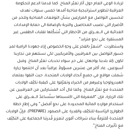
لزيادة الوعي العام حول آثار تغيّر المناخ. كما قدمنا الدعم للحكومة
العراقية لتطوير استراتيجية مناخية أمدها خمس سنوات تهدف
لتحسين التواصل مع المزارعين بشأن التوقعات المناخية وللحدِ من
الأضرار التي تصيب المحاصيل والتربة بالإضافة الى حماية الإمدادات
الغذائية في الـــعـــراق من الأخطار التي تُشكّلها تقلبات الطقس غير
المستقرة على نحوٍ متزايد”.
واستطردت: “اشعرُ بالفخر على وجهِ الخصوص إزاء جهودنا الرامية لمدِ
جسور التواصل بين العراقيين والأمريكيين لكي نستلهم من تجاربنا
لكون كِلا بلدينا يواجهان على حدٍ سواء تحديات تغيّر المناخ. وقبل
أسبوعين، عاد أكثر من عشرين مسؤولاً عراقياً بعد أن اختتموا زيارة
شَملت مواقع في جميع أنحاء الولايات المتحدة، حيث التقوا بعلماء
الهيدرولوجيا وغيرهم من الخبراء وتعرّفوا على كيفية تكيّف الولايات
المتحدة مع تغيّر المناخ. وكما قال أحد المشاركين من العراقيين عن
تلك الزيارة، فإن “المعرفة التي اكتسبناها ستُساعدُ الـــعـــراق على
استخدام مواردهِ المائية المحدودة على نحوٍ أفضل.” وفي إطارِ خطة
الطوارئ الرئاسية للتكيّف والقدرة على الصمود (PREPARE)، فإنّ الولايات
المتحدة مُلتزمةٌ ببناء شراكات أقوى لتعزيز قُدرتنا الجماعية على التكيّف
مع تأثيرات المناخ”.