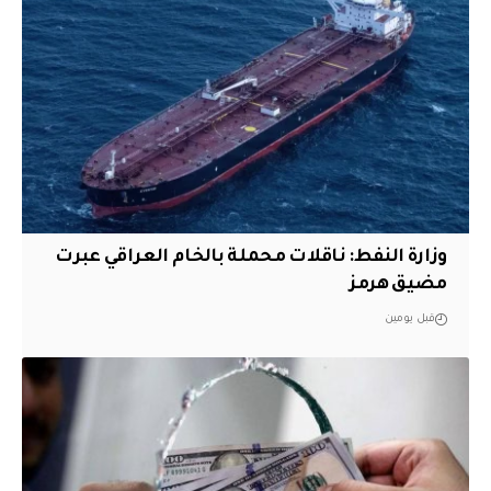
وزارة النفط: ناقلات محملة بالخام العراقي عبرت
مضيق هرمز
قبل يومين