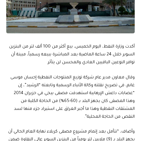
أكدت وزارة النفط، اليوم الخميس، بيع أكثر من 100 ألف لتر من البنزين
السوبر خلال 24 ساعة الماضية بعد المباشرة ببيعه رسمياً، مبينة أن
توافر النوعين الباقيين العادي والمحسن لن يتأثر.
وقال معاون مدير عام شركة توزيع المنتوجات النفطية إحسان موسى
غانم، في تصريح نقلته وكالة الأنباء الرسمية وتابعته “الرشيد”، إن
“عصابات داعش الإرهابية استهدفت مصفى بيجي في حزيران 2014
وهذا المصفى كان يجهز البلد بـ (60-65%) من الحاجة الكلية من
المشتقات النفطية وهذا ما أجبر العراق على استيراد جزء منها لسد
النقص من الحاجة المحلية”.
وأضاف، “نتأمل بعد إتمام مشروع مصفى كربلاء نهاية العام الحالي أن
يجهز البلد بـ (9) ملايين لتر يومياً من البنزين السوبر عالي النقاوة ضمن