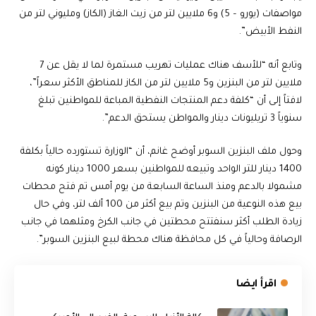
مواصفات (يورو – 5) و6 ملايين لتر من زيت الغاز (الكاز) ومليوني لتر من
النفط الأبيض”.
وتابع أنه “للأسف هناك عمليات تهريب مستمرة لما لا يقل عن 7
ملايين لتر من البنزين و5 ملايين لتر من الكاز للمناطق الأكثر سعراً”،
لافتاً إلى أن “كلفة دعم المنتجات النفطية المباعة للمواطنين تبلغ
سنوياً 3 تريليونات دينار والمواطن يستحق الدعم”.
وحول ملف البنزين السوبر أوضح غانم، أن “الوزارة تستورده حالياً بكلفة
1400 دينار للتر الواحد وتبيعه للمواطنين بسعر 1000 دينار كونه
مشمولا بالدعم ومنذ الساعة السابعة من يوم أمس تم فتح محطات
بيع هذه النوعية من البنزين وتم بيع أكثر من 100 ألف لتر، وفي حال
زيادة الطلب أكثر سنفتتح محطتين في جانب الكرخ ومثلهما في جانب
الرصافة وحالياً في كل محافظة هناك محطة لبيع البنزين السوبر”.
اقرأ ايضا