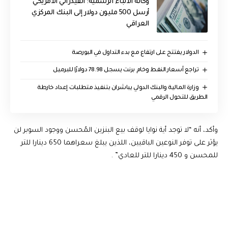
وكالة الأنباء الرسمية: الفيدرالي الأمريكي
أرسل 500 مليون دولار إلى البنك المركزي
العراقي
الدولار يفتتح على ارتفاع مع بدء التداول في البورصة
تراجع أسعار النفط وخام برنت يسجل 78.98 دولارًا للبرميل
وزارة المالية والبنك الدولي يباشران بتنفيذ متطلبات إعداد خارطة
الطريق للتحول الرقمي
وأكد، أنه “لا توجد أية نوايا لوقف بيع البنزين المُحسن ووجود السوبر لن
يؤثر على توفر النوعين الباقيين، اللذين يبلغ سعراهما 650 دينارا للتر
للمحسن و 450 دينارا للتر للعادي” .