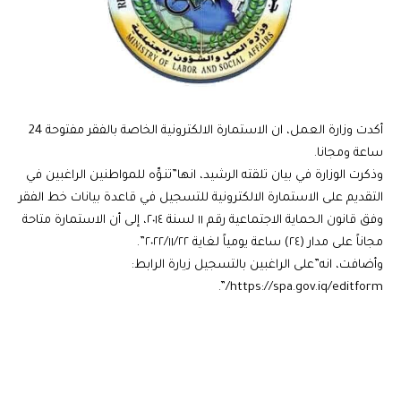
أكدت وزارة العمل، ان الاستمارة الالكترونية الخاصة بالفقر مفتوحة 24
ساعة ومجانا.
وذكرت الوزارة في بيان تلقته الرشيد، انها”تنـوِّه للمواطنين الراغبين في
التقديم على الاستمارة الالكترونية للتسجيل في قاعدة بيانات خط الفقر
وفق قانون الحماية الاجتماعية رقم ١١ لسنة ٢٠١٤، إلى أن الاستمارة متاحة
مجاناً على مدار (٢٤) ساعة يومياً لغاية ٢٠٢٢/١١/٢٢”.
وأضافت، انه”على الراغبين بالتسجيل زيارة الرابط:
https://spa.gov.iq/editform/”.