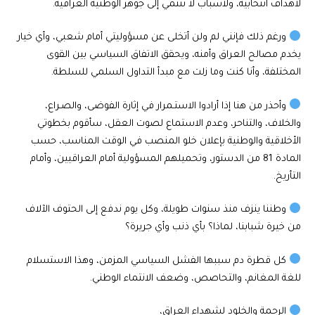
لأهداف انتخابية، ولأسباب لا تنتمي إلى جوهر الوطنية العراقية.
ورغم ذلك فإنني لم ولن أتخلى عن مسؤوليتي أمام شعبي، وأي خيار
يخدم مصالح العراق وأمنه، ويحقق الاتفاق السياسي بين القوى
المختلفة، وأنا كنت وما زلت مع مبدأ التداول السلمي للسلطة.
وأحذر من هنا إذا أرادوا الاستـمرار في إثارة الفوضى، والصـراع،
والخلاف، والتناحر، وعدم الاستماع لصوت العقل، سأقوم بخطوتي
الأخلاقية والوطنية بإعلان خلو المنصب في الوقت المناسب، حسب
المادة 81 من الدستور، وتحميلهم المسؤولية أمام العراقيين، وأمام
التأريخ.
وطننا ينزف منذ سنوات طويلة، وكل يوم ندفع إلى الحتوف الآلاف
من خيرة شبابنا، لماذا؟ بأي ذنب وأي جريرة؟
كل قطرة دم سببها الفشل السياسي المزمن، وهذا الاستسلام
للغة المغانم، والتحاصص، وضعف الانتماء الوطني.
الرحمة والخلود لشهداء العراق،