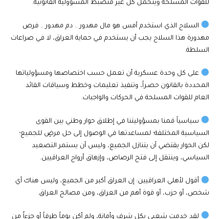
للقوات المسلحة ويتحمل كل غير منضبط المسؤولية القانونية.
السلاح الذي استخدم أمس هو مال مهدور .. دم مهدور .. فرص
مهدورة هذا السلاح يجب أن يستخدم في حماية العراق، لا في صراعات
السلطة.
على كل وحدة عسكرية أن تعمل حسب اختصاصها ومسؤولياتها
المحددة بالقانون حصـراً، وتنفيذ تعليمات وخطط وسياقات القائد
العام للقوات المسلحة في الحركات والواجبات.
سياسياً قمنا بمسؤوليتنا في إطلاق حوار وطني بين القوى
السياسية المختلفة؛ لمساعدتها في الوصول إلى حل مرضٍ للجميع؛
لكن الحوار يقتضي أن يتنازل الجميع، وليس أن يستمر التصعيد
السياسي، وينتقل إلى فتح الرصاص، وإزهاق أرواح العراقيين.
أقول لأهلي العراقيين: إن العراق أكبر من الجميع، وليس هناك أي
شخص، أو حزب، أو قوة أهم من العراق، ومن مصالح العراق.
لقد خدمت شعبي بكل شرف وأمانة، ولم أكن يوماً طرفاً أو جزءاُ من