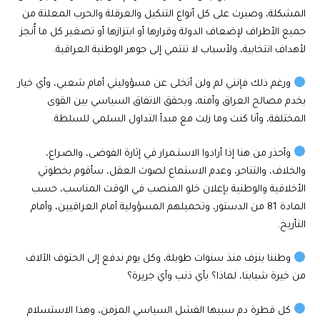
المشكلة، وصبرت على كل أنواع التنكيل والعرقلة والحرب المعلنة من
جميع الأطراف لإضعاف الدولة وقرارها أو ابتزازها أو تصغير كل ما أُنجز
لأهداف انتخابية، ولأسباب لا تنتمي إلى جوهر الوطنية العراقية.
ورغم ذلك فإنني لم ولن أتخلى عن مسؤوليتي أمام شعبي، وأي خيار
يخدم مصالح العراق وأمنه، ويحقق الاتفاق السياسي بين القوى
المختلفة، وأنا كنت وما زلت مع مبدأ التداول السلمي للسلطة.
وأحذر من هنا إذا أرادوا الاستـمرار في إثارة الفوضى، والصـراع،
والخلاف، والتناحر، وعدم الاستماع لصوت العقل، سأقوم بخطوتي
الأخلاقية والوطنية بإعلان خلو المنصب في الوقت المناسب، حسب
المادة 81 من الدستور، وتحميلهم المسؤولية أمام العراقيين، وأمام
التأريخ.
وطننا ينزف منذ سنوات طويلة، وكل يوم ندفع إلى الحتوف الآلاف
من خيرة شبابنا، لماذا؟ بأي ذنب وأي جريرة؟
كل قطرة دم سببها الفشل السياسي المزمن، وهذا الاستسلام