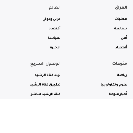
العراق
العالم
محليات
عربي ودولي
سياسة
أقتصاد
أمن
سياسة
أقتصاد
الاخيرة
منوعات
الوصول السريع
رياضة
تردد قناة الرشيد
علوم وتكنولوجيا
تطبيق قناة الرشيد
أخبار منوعة
قناة الرشيد مباشر
ثقافة وفن
راديو الرشيد مباشر
من نحن
الترددات
الاعلانات
الاتصال بنا