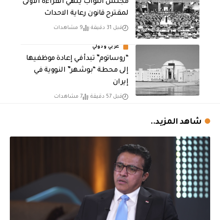
مجلس النواب يُنهي القراءة الاولى
لمقترح قانون رعاية الاحداث
قبل 31 دقيقة
9 مشاهدات
عربي ودولي
“روساتوم” تبدأ في إعادة موظفيها
إلى محطة “بوشهر” النووية في
إيران
قبل 57 دقيقة
7 مشاهدات
شاهد المزيد..