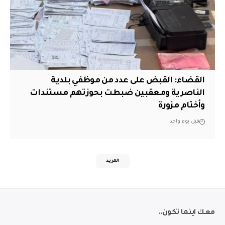
القضاء: القبض على عدد من موظفي بلدية
الناصرية ومعقبين ضبطت بحوزتهم مستندات
وأختام مزورة
قبل يوم واحد
المزيد
معك اينما تكون..