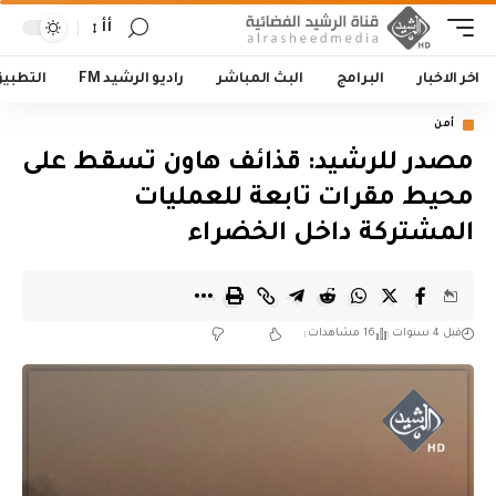
أأ
اخر الاخبار
البرامج
البث المباشر
راديو الرشيد FM
التطبي
أمن
مصدر للرشيد: قذائف هاون تسقط على
محيط مقرات تابعة للعمليات
المشتركة داخل الخضراء
قبل 4 سنوات
16 مشاهدات