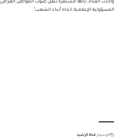
وأكدت القناة، بأنها"مستمرة بنقل صوت المواطن العراقي و
المسؤولية الإعلامية اتجاه أبناء الشعب".
الوسوم
قناة الرشيد