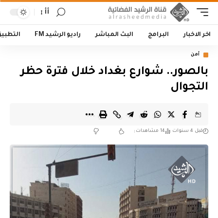
أأ
اخر الاخبار
البرامج
البث المباشر
راديو الرشيد FM
التطبي
أمن
بالصور.. شوارع بغداد خلال فترة حظر
التجوال
قبل 4 سنوات
14 مشاهدات