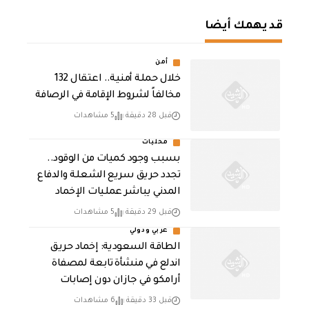
قد يهمك أيضا
أمن
خلال حملة أمنية.. اعتقال 132
مخالفاً لشروط الإقامة في الرصافة
قبل 28 دقيقة
5 مشاهدات
محليات
بسبب وجود كميات من الوقود..
تجدد حريق سريع الشعلة والدفاع
المدني يباشر عمليات الإخماد
قبل 29 دقيقة
5 مشاهدات
عربي ودولي
‏الطاقة السعودية: إخماد حريق
اندلع في منشأة تابعة لمصفاة
أرامكو في جازان دون إصابات
قبل 33 دقيقة
6 مشاهدات