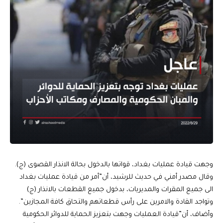
وجهت قيادة عمليات بغداد، قواتها بالدخول بحالة الانذار القصوى (ج).
وقال مصدر أمني في حديث للرشيد، أن”أمر من قيادة عمليات بغداد
الى جميع المقرات والمديريات، بدخول جميع القطعات بالانذار (ج)
وتواجد القادة والامرين على رأس قطعاتهم والتحاق كافة المجازين”.
وأضاف، أن”قيادة العمليات وجهت بتعزيز الحماية للدوائر الحكومية