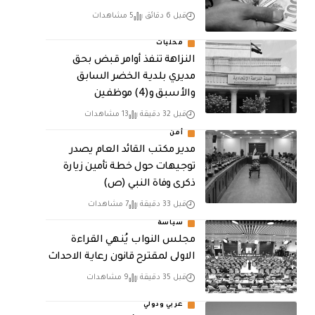
قبل 6 دقائق
5 مشاهدات
محليات
النزاهة تنفذ أوامر قبض بحق
مديري بلدية الخضر السابق
والأسبق و(4) موظفين
قبل 32 دقيقة
13 مشاهدات
أمن
مدير مكتب القائد العام يصدر
توجيهات حول خطة تأمين زيارة
ذكرى وفاة النبي (ص)
قبل 33 دقيقة
7 مشاهدات
سياسة
مجلس النواب يُنهي القراءة
الاولى لمقترح قانون رعاية الاحداث
قبل 35 دقيقة
9 مشاهدات
عربي ودولي