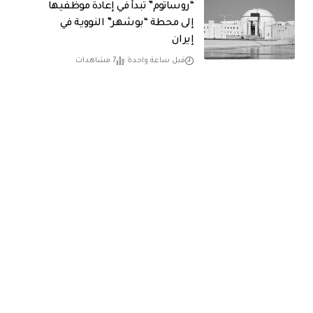
“روساتوم” تبدأ في إعادة موظفيها
إلى محطة “بوشهر” النووية في
إيران
قبل ساعة واحدة
7 مشاهدات