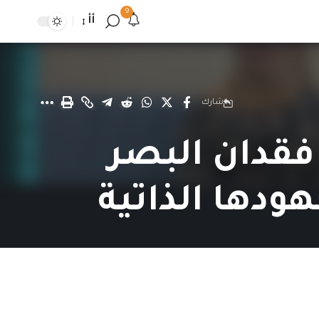
9
أأ
شارك
فقدان البصر
ودها الذاتية