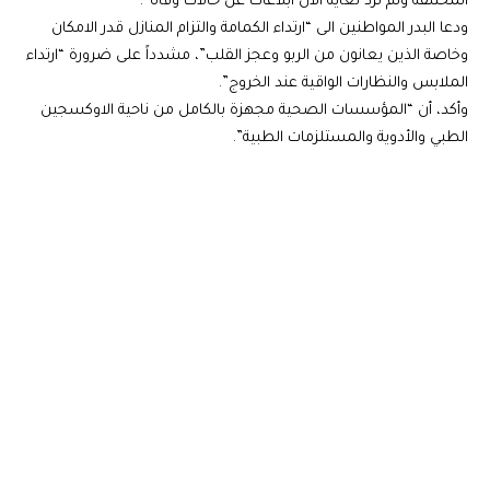
المختلفة ولم ترد لغاية الان ابلاغات عن حالات وفاة”.
ودعا البدر المواطنين الى “ارتداء الكمامة والتزام المنازل قدر الامكان
وخاصة الذين يعانون من الربو وعجز القلب”، مشدداً على ضرورة “ارتداء
الملابس والنظارات الواقية عند الخروج”.
وأكد، أن “المؤسسات الصحية مجهزة بالكامل من ناحية الاوكسجين
الطبي والأدوية والمستلزمات الطبية”.