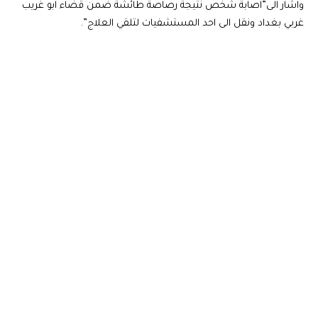
واشار الى”اصابة شخص نتيجة رصاصة طائشة ضمن قضاء ابو غريب
غربي بغداد ونقل الى احد المستشفيات لتلقي العلاج”.