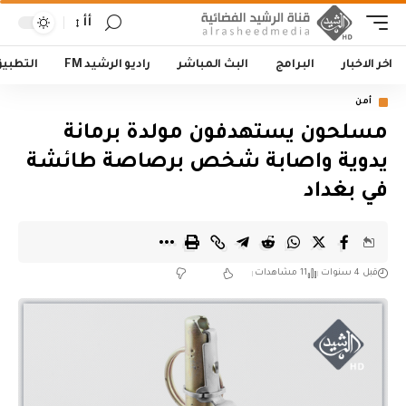
أأ
اخر الاخبار
البرامج
البث المباشر
راديو الرشيد FM
التطبي
أمن
مسلحون يستهدفون مولدة برمانة
يدوية واصابة شخص برصاصة طائشة
في بغداد
قبل 4 سنوات
11 مشاهدات