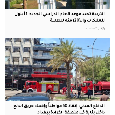
التربية تحدد موعد العام الدراسي الجديد: 1 أيلول
للملاكات والـ(20) منه للطلبة
قبل 7 ساعات
الدفاع المدني: إنقاذ 50 مواطناً وإخماد حريق اندلع
داخل بناية في منطقة الكرادة ببغداد