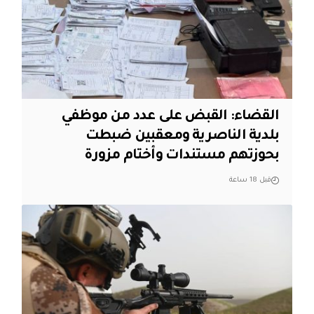
القضاء: القبض على عدد من موظفي
بلدية الناصرية ومعقبين ضبطت
بحوزتهم مستندات وأختام مزورة
قبل 18 ساعة