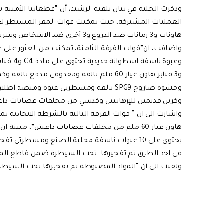
وذكرت الخلية في بيان تلقته الرشيد، أن “قطعاتنا الأمن
هاونات و3 رمانات ضد الدروع و3 أخرى ضد الاشخاص وشريط BKC”.
وحشوة صاروخ SPG9 تالفة ومسطرتي عبوة ومن
وكرين قديمين للإرهابيين وكدسي من مخلفات عصابات د
هاون عيار 60 ملم من مخلفات عصابات داعش”، مبي
في احد الطرق تم تفجيرها تحت السيطرة ضمن قاطع الم
ولفتت الى ان “المواد المضبوطة تم تفجيرها تحت السيطرة