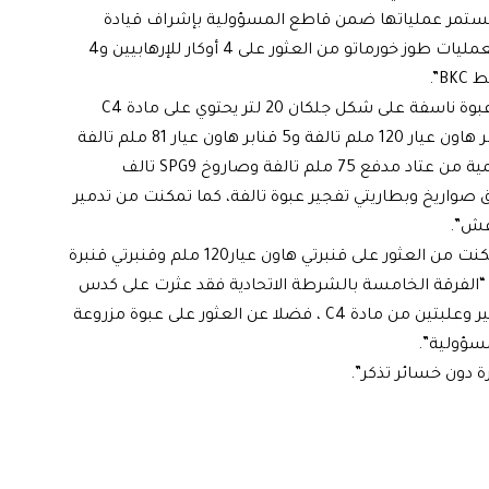
ية تستمر عملياتها ضمن قاطع المسؤولية بإشراف قيادة
العمليات المشتركة، حيث تمكنت قوات المقر المسيطر لعمليات طوز خورماتو من العثور على 4 أوكار للإرهابيين و4
واضافت، ان”قوات الفرقة الثامنة، تمكنت من العثور على عبوة ناسفة على شكل جلكان 20 لتر يحتوي على مادة C4
وعبوة ناسفة اسطوانة حديدية تحتوي على مادة C4 و4 قنابر هاون عيار 120 ملم تالفة و5 قنابر هاون عيار 81 ملم تالفة
و3 قنابر هاون عيار 60 ملم تالفة ومقذوفي مدفع تالفة وكمية من عتاد مدفع 75 ملم تالفة وصاروخ SPG9 تالف
صة اطلاق صواريخ وبطاريتي تفجير عبوة تالفة، كما تمكنت من تدمير
اعش”.
واشارت الى ان ” قوات الفرقة الثالثة بالشرطة الاتحادية تمكنت من العثور على قنبرتي هاون عيار120 ملم وقنبرتي قنبرة
نة ان “الفرقة الخامسة بالشرطة الاتحادية فقد عثرت على كدس
يحتوي على 10 عبوات ناسفة محلية الصنع ومسطرتي تفجير وعلبتين من مادة C4 ، فضلا عن العثور على عبوة مزروعة
سؤولية”.
 دون خسائر تذكر”.