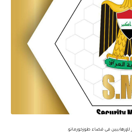
ر للإرهابيين في قضاء طوزخورماتو.