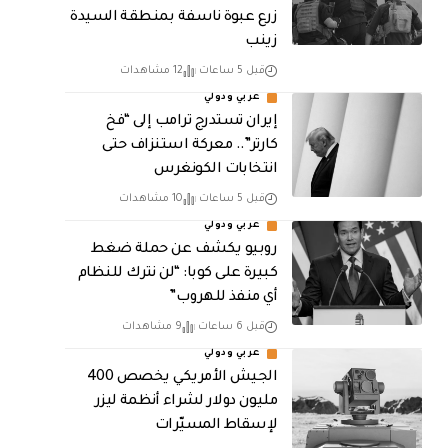
زرع عبوة ناسفة بمنطقة السيدة
زينب
قبل 5 ساعات
12 مشاهدات
عربي ودولي
إيران تستدرج ترامب إلى “فخ
كارتر”.. معركة استنزاف حتى
انتخابات الكونغرس
قبل 5 ساعات
10 مشاهدات
عربي ودولي
روبيو يكشف عن حملة ضغط
كبيرة على كوبا: “لن نترك للنظام
أي منفذ للهروب”
قبل 6 ساعات
9 مشاهدات
عربي ودولي
الجيش الأمريكي يخصص 400
مليون دولار لشراء أنظمة ليزر
لإسقاط المسيّرات