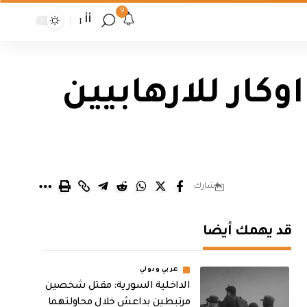
9
أأ
وكار للارهابيين
شارك
قد يهمك أيضا
عربي ودولي
الداخلية السورية: مقتل شخصين
مرتبطين بداعش خلال محاولتهما