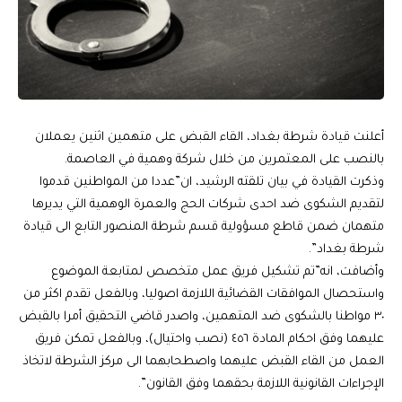
أعلنت قيادة شرطة بغداد، القاء القبض على متهمين اثنين يعملان
بالنصب على المعتمرين من خلال شركة وهمية في العاصمة.
وذكرت القيادة في بيان تلقته الرشيد، ان”عددا من المواطنين قدموا
لتقديم الشكوى ضد احدى شركات الحج والعمرة الوهمية التي يديرها
متهمان ضمن قاطع مسؤولية قسم شرطة المنصور التابع الى قيادة
شرطة بغداد”.
وأضافت، انه”تم تشكيل فريق عمل متخصص لمتابعة الموضوع
واستحصال الموافقات القضائية اللازمة اصوليا، وبالفعل تقدم اكثر من
٣٠ مواطنا بالشكوى ضد المتهمين، واصدر قاضي التحقيق أمرا بالقبض
عليهما وفق احكام المادة ٤٥٦ (نصب واحتيال)، وبالفعل تمكن فريق
العمل من القاء القبض عليهما واصطحابهما الى مركز الشرطة لاتخاذ
الإجراءات القانونية اللازمة بحقهما وفق القانون”.