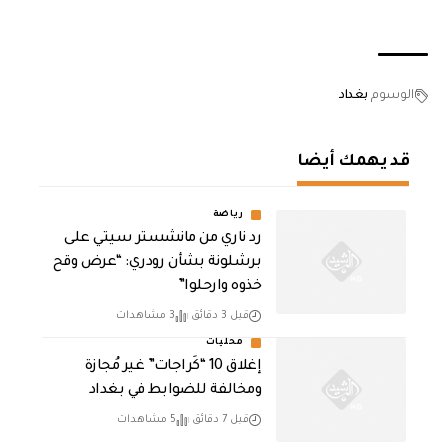
الوسوم
بغداد
قد يهمك أيضا
رياضة
رد ناري من مانشستر سيتي على
برشلونة بشأن رودري: “عرض وقح
خذوه وارحلوا”
قبل 3 دقائق
3 مشاهدات
محليات
إغلاق 10 “كَراجات” غير مُجازة
ومخالفة للضوابط في بغداد
قبل 7 دقائق
5 مشاهدات