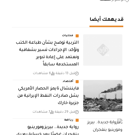
قد يهمك أيضا
محليات
التربية توضح بشأن طباعة الكتب
وتؤكد: الإجراءات تسير بشفافية
ونعتمد على إعادة تدوير
المستخدمة سابقاً
قبل 13 دقيقة
6 مشاهدات
أقتصاد
فايننشال تايمز: الحصار الأمريكي
يشل صادرات النفط الإيرانية من
جزيرة خارك
قبل 29 دقيقة
7 مشاهدات
رياضة
رواية جديدة.. بيريز ومورينيو
ينفجران غضبًا بعد خسارة رودري