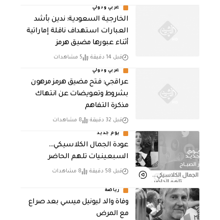
عربي ودولي
‏الخارجية السعودية: ندين بأشد
العبارات استهداف ناقلة إماراتية
أثناء عبورها مضيق هرمز
قبل 14 دقيقة
5 مشاهدات
عربي ودولي
عراقجي: فتح مضيق هرمز مرهون
بشروط وتعويضات عن انتهاك
مذكرة التفاهم
قبل 32 دقيقة
8 مشاهدات
يوم جديد
عودة الجمال الكلاسيكي…
السبعينيات تلهم الحاضر
قبل 58 دقيقة
8 مشاهدات
رياضة
وفاة والد ليونيل ميسي بعد صراع
مع المرض