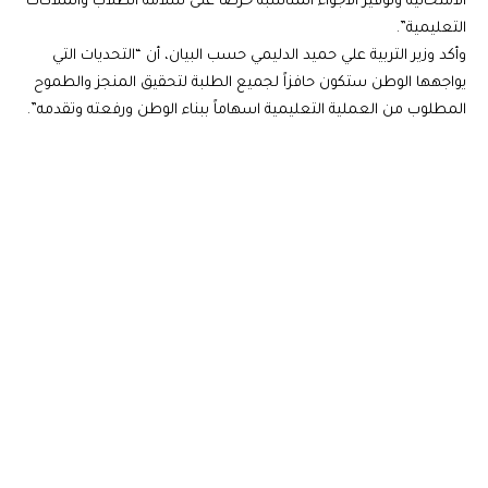
الامتحانية وتوفير الأجواء المناسبة حرصاً على سلامة الطلاب والملاكات
التعليمية”.
وأكد وزير التربية علي حميد الدليمي حسب البيان، أن “التحديات التي
يواجهها الوطن ستكون حافزاً لجميع الطلبة لتحقيق المنجز والطموح
المطلوب من العملية التعليمية اسهاماً ببناء الوطن ورفعته وتقدمه”.