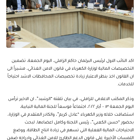
اكد النائب الاول لرئيس البرلمان حاكم الزاملي، اليوم الجمعة، تضمين
التخصيصات المالية لوزارة الكهرباء في قانون الامن الغذائي، مشيراً الى
ان القانون اخذ بنظر الاعتبار زيادة تخصيصات المحافظات الاشد احتياجاً
للخدمات.
وذكر المكتب الاعلامي للزاملي، في بيان تلقته “الرشيد”، ان الاخير ترأس
اليوم الجمعة ١٣ – أيار ٢٠٢٢، اجتماعاً موسعاً للجنة المالية النيابية،
استضافت خلاله وزير الكهرباء “عادل كريم”، والكادر المتقدم في الوزارة،
بحضور “حسن الكعبي”، رئيس اللجنة وكامل اعضاءها، لبحث
الاحتياجات المالية الفعلية التي تسهم في زيادة انتاج الطاقة، ووضع
اللمسات الأخيرة على قانون الدعم الطارئ للامن الغذائي وادراجه ضمن