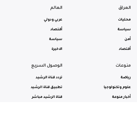
العراق
العالم
محليات
عربي ودولي
سياسة
أقتصاد
أمن
سياسة
أقتصاد
الاخيرة
منوعات
الوصول السريع
رياضة
تردد قناة الرشيد
علوم وتكنولوجيا
تطبيق قناة الرشيد
أخبار منوعة
قناة الرشيد مباشر
ثقافة وفن
راديو الرشيد مباشر
من نحن
الترددات
الاعلانات
الاتصال بنا