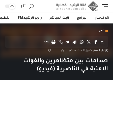
أأ
اخر الاخبار
البرامج
البث المباشر
راديو الرشيد FM
التطبي
أمن
قبل 4 سنوات
19 مشاهدات
صدامات بين متظاهرين والقوات
الامنية في الناصرية (فيديو)