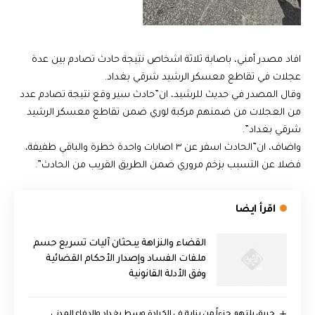
افاد مصدر أمني، باصابة ثلاثة اشخاص نتيجة حادث تصادم بين عدة
عجلات في تقاطع معسكر الرشيد شرقي بغداد.
وقال المصدر في حديث للرشيد، ان”حادث سير وقع نتيجة تصادم عدد
من العجلات من ضمنهم مركبة لوري ضمن تقاطع معسكر الرشيد
شرقي بغداد”.
واضاف، ان”الحادث اسفر عن ٣ اصابات واحدة خطرة والباقي طفيفة،
فضلا عن التسبب بزخم مروري ضمن الطريق القريب من الحادث”.
اقرأ ايضا
القضاء والنزاهة يبحثان آليات تسريع حسم
ملفات الفساد وإصدار الأحكام القضائية
وفق الأدلة القانونية
حريق يلتهم جزءاً من بناية في الكرادة وسط بغداد والدفاع المدني