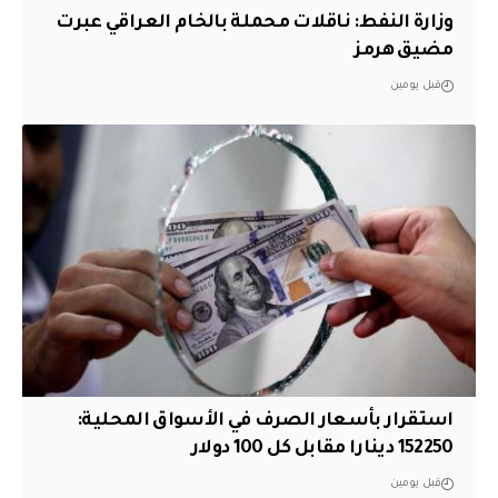
وزارة النفط: ناقلات محملة بالخام العراقي عبرت
مضيق هرمز
قبل يومين
استقرار بأسعار الصرف في الأسواق المحلية:
152250 دينارا مقابل كل 100 دولار
قبل يومين