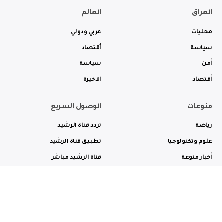
العراق
العالم
محليات
عربي ودولي
سياسة
أقتصاد
أمن
سياسة
أقتصاد
الاخيرة
منوعات
الوصول السريع
رياضة
تردد قناة الرشيد
علوم وتكنولوجيا
تطبيق قناة الرشيد
أخبار منوعة
قناة الرشيد مباشر
ثقافة وفن
راديو الرشيد مباشر
من نحن
الترددات
الاعلانات
الاتصال بنا