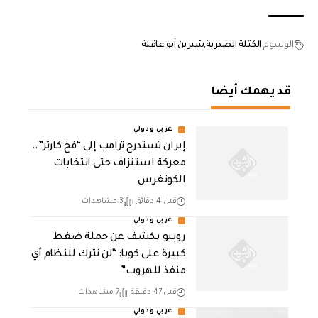
الوسوم
الكتلة الصدرية
شيرين أبو عاقلة
قد يهمك أيضا
عربي ودولي
إيران تستدرج ترامب إلى “فخ كارتر”..
معركة استنزاف حتى انتخابات
الكونغرس
قبل 4 دقائق
3 مشاهدات
عربي ودولي
روبيو يكشف عن حملة ضغط
كبيرة على كوبا: “لن نترك للنظام أي
منفذ للهروب”
قبل 47 دقيقة
7 مشاهدات
عربي ودولي