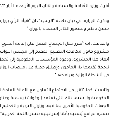
أقرت وزارة الثقافة والسياحة والآثار، اليوم الأربعاء ١١ أيار ٢٠٢٢، عدداً من التدابير لمواجهة التطبيع مع الكيان الصهيوني.
وذكرت الوزارة، في بيان تلقته “الرشيد”، ان “هيأة الرأي بوزار
حسن ناظم وبحضور الكادر المتقدم بالوزارة”.
واضافت، انه “تقرر خلال الاجتماع العمل على إقامة أسبو
مشروع قانون مكافحة التطبيع المقدم إلى مجلس النواب،
أبعاد هذا المشروع، ودعوة المؤسسات الحكومية إلى تحم
ترجمة تقيمها دار المأمون وإطلاق حملة على منصات الوزار
في أنشطة الوزارة وبرامجها”.
وتابعت، كما “تقرر في الاجتماع التعاون مع الأمانة العا
الحكومية ولا سيما تلك التي تعتمد (لوغوات) رسمية وعن
الجهات الحكومية الأخرى بما فيها وزارتي التربية والتعلي
تنشره مواقع يُشتبه بأنها إسرائيلية تنشر باللغة العربية”.