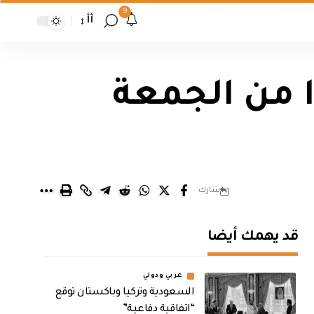
9
أأ
 من الجمعة
شارك
قد يهمك أيضا
عربي ودولي
السعودية وتركيا وباكستان توقع
“اتفاقية دفاعية”