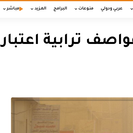
عربي ودولي
منوعات
البرامج
المزيد
مباشر
صف ترابية اعتبارا