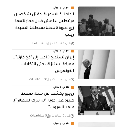
عربي ودولي
الداخلية السورية: مقتل شخصين
مرتبطين بداعش خلال محاولتهما
زرع عبوة ناسفة بمنطقة السيدة
زينب
قبل 5 ساعات
12 مشاهدات
عربي ودولي
إيران تستدرج ترامب إلى “فخ كارتر”..
معركة استنزاف حتى انتخابات
الكونغرس
قبل 5 ساعات
10 مشاهدات
عربي ودولي
روبيو يكشف عن حملة ضغط
كبيرة على كوبا: “لن نترك للنظام أي
منفذ للهروب”
قبل 6 ساعات
9 مشاهدات
عربي ودولي