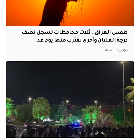
طقس العراق.. ثلاث محافظات تسجل نصف
درجة الغليان وأخرى تقترب منها يوم غد
قبل 19 ساعة