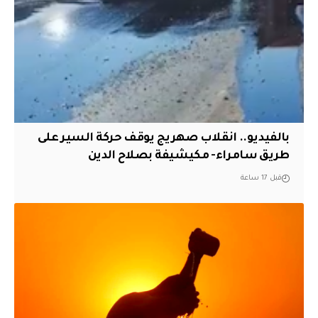
بالفيديو.. انقلاب صهريج يوقف حركة السير على
طريق سامراء- مكيشيفة بصلاح الدين
قبل 17 ساعة