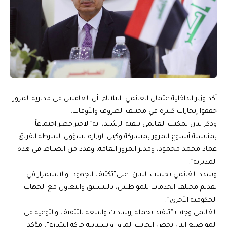
أكد وزير الداخلية عثمان الغانمي، الثلاثاء، أن العاملين في مديرية المرور
حققوا إنجازات كبيرة في مختلف الظروف والأوقات.
وذكر بيان لمكتب الغانمي تلقته الرشيد، انه”الاخير حضر اجتماعاً
بمناسبة أسبوع المرور بمشاركة وكيل الوزارة لشؤون الشرطة الفريق
عماد محمد محمود، ومدير المرور العامة، وعدد من الضباط في هذه
المديرية”.
وشدد الغانمي بحسب البيان، على”تكثيف الجهود، والاستمرار في
تقديم مختلف الخدمات للمواطنين، بالتنسيق والتعاون مع الجهات
الحكومية الأخرى”.
الغانمي وجه، بـ”تنفيذ بحملة إرشادات واسعة للتثقيف والتوعية في
المواضيع التي تخص الجانب المرور وانسيابية حركة الشارع”، مؤكدا