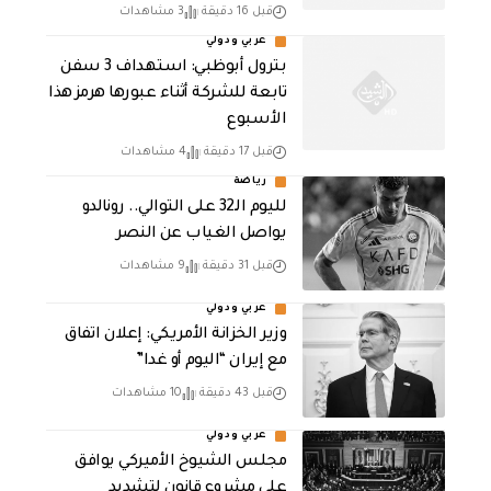
قبل 16 دقيقة
3 مشاهدات
عربي ودولي
بترول أبوظبي: استهداف 3 سفن
تابعة للشركة أثناء عبورها هرمز هذا
الأسبوع
قبل 17 دقيقة
4 مشاهدات
رياضة
لليوم الـ32 على التوالي.. رونالدو
يواصل الغياب عن النصر
قبل 31 دقيقة
9 مشاهدات
عربي ودولي
وزير الخزانة الأمريكي: إعلان اتفاق
مع إيران “اليوم أو غدا”
قبل 43 دقيقة
10 مشاهدات
عربي ودولي
مجلس الشيوخ الأميركي يوافق
على مشروع قانون لتشديد