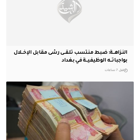
النزاهــة: ضبط منتسب تلقــى رشى مقابل الإخــلال
بواجباتــه الوظيفيــة في بغداد
قبل 7 ساعات