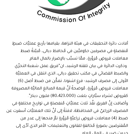
أفادت دائرة التحقيقات في هيئة النزاهة، بقيامها بأربع عمليَّات ضبطٍ
مُنفصلةٍ في مصرفين حكوميَّين في مُحافظ ديالى، مُبيّنةً ضبط
معاملات قروضٍ مُزوَّرةٍ، ممَّا تسبَّب بالإضرار بالمال العام.
وذكرت الدائرة في بيان تلقته الرشيد، ان”فريق عمل شعبة التحرِّي
والضبط القضائي في مكتب تحقيق ديالى، الذي انتقل في العمليَّة
الأولى إلى مصرف الرشيد- فرع اشنونا، تمكَّن من ضبط أصل (6)
معاملات قروضٍ مُزوَّرةٍ، مُوضحةً أنَّ قيمة المبالغ الماليَّة المصروفة
كقروضٍ لشراء سيَّاراتٍ بلغت (80،423،000) مليون دينار”.
وأضافت إنَّ الفريق نفَّذ ثلاث عمليَّاتٍ مُنفصلةٍ في تواريخ مختلفةٍ في
المصرف الزراعيِّ في المحافظة، لافتةً إلى أنَّ تلك العمليَّات أسفرت عن
ضبط (4) معاملات قروضٍ زراعيَّةٍ مُزوَّرةٍ تمَّ منحها إلى عددٍ من
المُقترضين بصورةٍ مُخالفةٍ للقانون والتعليمات؛ الأمر الذي أدَّى إلى
حدوث ضررٍ في المال العام.