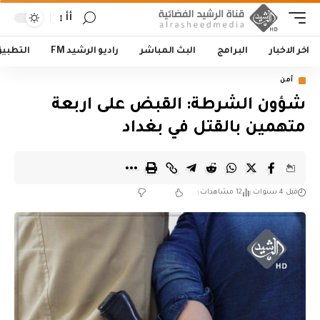
أأ
اخر الاخبار
البرامج
البث المباشر
راديو الرشيد FM
التطبي
أمن
شؤون الشرطة: القبض على اربعة
متهمين بالقتل في بغداد
قبل 4 سنوات
12 مشاهدات