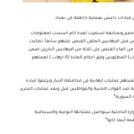
 من قيادات داعش بعملية خاطفة في بغداد.
ي مميز وبمتابعة استمرت لعدة ايام استندت لمعلومات
 قبل الارهابيين الملقى القبض عليهم سابقاً، تمكنت
، من القاء القبض على ثلاثة من الارهابيين البارزين ضمن
صفوف داعش الارهابي وهم (ابو شهد وابو سارة وابو يعقوب) المطلوبين وفق احكام المادة (٤/ ارهاب ) لعملهم
فيذهم عمليات ارهابية في محافظة الانبار وتزعموا قيادة
ة ضد القوات الامنية والمواطنين قبل وبعد عمليات التحرير
 السورية”.
زارة الداخلية ستواصل عملياتها النوعية والاستباقية
 أينما كانوا”.