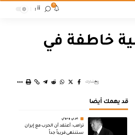
9
أأ
بعملية خاطفة في
شارك
قد يهمك أيضا
عربي ودولي
‏ترامب: أعتقد أن الحرب مع إيران
ستنتهي قريباً جداً