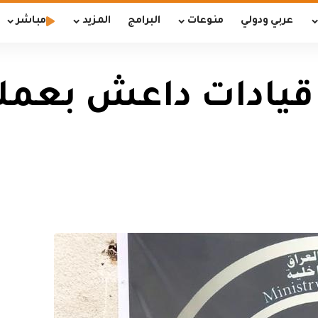
عربي ودولي
منوعات
البرامج
المزيد
مباشر
 على 3 من قيادات داعش 